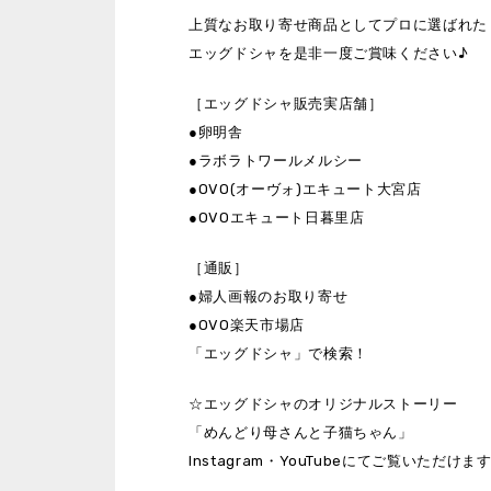
上質なお取り寄せ商品としてプロに選ばれた
エッグドシャを是非一度ご賞味ください♪
［エッグドシャ販売実店舗］
●卵明舎
●ラボラトワールメルシー
●OVO(オーヴォ)エキュート大宮店
●OVOエキュート日暮里店
［通販］
●婦人画報のお取り寄せ
●OVO楽天市場店
「エッグドシャ」で検索！
☆エッグドシャのオリジナルストーリー
「めんどり母さんと子猫ちゃん」
Instagram・YouTubeにてご覧いただけま