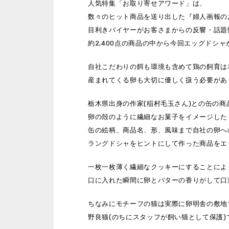
人気特集「お取り寄せアワード」は、
数々のヒット商品を送り出した『婦人画報の
目利きバイヤーがお客さまからの反響・話題
約2,400点の商品の中から今回エッグドシ
自社こだわりの餌も環境も含めて鶏の飼育は
産まれてくる卵も大切に優しく扱う必要があ
栃木県出身の作家(稲村毛玉さん)との缶の商
卵の殻のように繊細なお菓子をイメージした
缶の絵柄、商品名、形、風味まで自社の卵へ
ラングドシャをヒントにして作った商品をエ
一枚一枚薄く繊細なクッキーにすることによ
口に入れた瞬間に卵とバターの香りがして口
ちなみにモチーフの猫は実際に卵明舎の敷地
野良猫(のちにスタッフが飼い猫として保護)