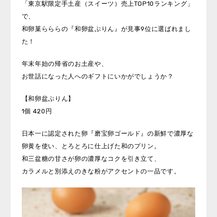
「東京駅限定手土産（スイーツ）売上TOP10ランキング」
で、
和卵菓らららの『和卵盆ぷりん』が見事9位に選ばれまし
た！
年末年始の帰省のお土産や、
お世話になった人へのギフトにいかがでしょうか？
【和卵盆ぷりん】
1個 420円
日本一に認定された卵『磨宝卵ゴールド』の新鮮で濃厚な
卵黄を使い、とろとろに仕上げた和のプリン。
和三盆糖の甘さが卵の濃厚なコクを引き立て、
カラメルと別添えのきな粉がアクセントの一品です。