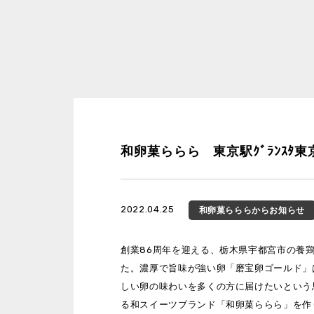
和卵菓ららら 東京駅ｸﾞﾗﾝｽﾀ東京
2022.04.25
和卵菓ららら
からお知らせ
創業86周年を迎える、栃木県宇都宮市の養
た。濃厚で旨味が強い卵「磨宝卵ゴールド」
しい卵の味わいを多くの方に届けたいという
る和スイーツブランド「和卵菓ららら」を作