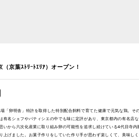
（京葉ｽﾄﾘｰﾄｴﾘｱ）オープン！
鶏場「卵明舎」特許を取得した特別配合飼料で育てた健康で元気な鶏。そ
は有名シェフやパティシエの中でも味に定評があり、東京都内の有名店など
思いから六次化産業に取り組み卵の可能性を追求し続けている4代目寺内
り上げました。お菓子作りをしていた作り手が思わず楽しくて、美味しく