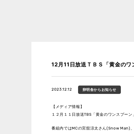
12月11日放送ＴＢＳ「黄金の
2023.12.12
卵明舎
からお知らせ
【メディア情報】
１２月１１日放送TBS「黄金のワンスプー
番組内ではMCの宮舘涼太さん(Snow Man)