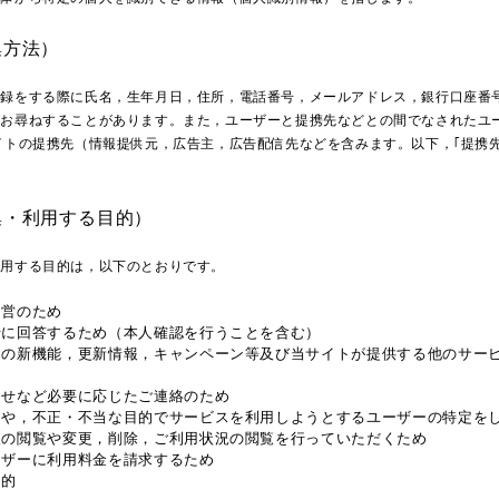
集方法）
登録をする際に氏名，生年月日，住所，電話番号，メールアドレス，銀行口座番
をお尋ねすることがあります。また，ユーザーと提携先などとの間でなされたユ
イトの提携先（情報提供元，広告主，広告配信先などを含みます。以下，｢提携
集・利用する目的）
利用する目的は，以下のとおりです。
運営のため
せに回答するため（本人確認を行うことを含む）
スの新機能，更新情報，キャンペーン等及び当サイトが提供する他のサー
らせなど必要に応じたご連絡のため
ーや，不正・不当な目的でサービスを利用しようとするユーザーの特定を
報の閲覧や変更，削除，ご利用状況の閲覧を行っていただくため
ーザーに利用料金を請求するため
目的