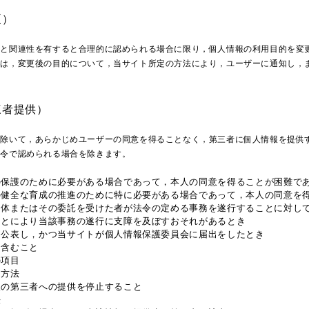
更）
前と関連性を有すると合理的に認められる場合に限り，個人情報の利用目的を変
には，変更後の目的について，当サイト所定の方法により，ユーザーに通知し，
三者提供）
を除いて，あらかじめユーザーの同意を得ることなく，第三者に個人情報を提供
法令で認められる場合を除きます。
の保護のために必要がある場合であって，本人の同意を得ることが困難で
の健全な育成の推進のために特に必要がある場合であって，本人の同意を
団体またはその委託を受けた者が法令の定める事務を遂行することに対し
ことにより当該事務の遂行に支障を及ぼすおそれがあるとき
は公表し，かつ当サイトが個人情報保護委員会に届出をしたとき
を含むこと
の項目
は方法
報の第三者への提供を停止すること
法