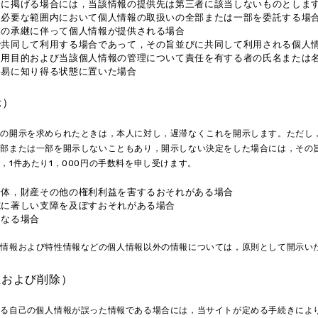
次に掲げる場合には，当該情報の提供先は第三者に該当しないものとしま
に必要な範囲内において個人情報の取扱いの全部または一部を委託する場
業の承継に伴って個人情報が提供される場合
で共同して利用する場合であって，その旨並びに共同して利用される個人
利用目的および当該個人情報の管理について責任を有する者の氏名または
容易に知り得る状態に置いた場合
示）
報の開示を求められたときは，本人に対し，遅滞なくこれを開示します。ただし
全部または一部を開示しないこともあり，開示しない決定をした場合には，その
，1件あたり1，000円の手数料を申し受けます。
身体，財産その他の権利利益を害するおそれがある場合
施に著しい支障を及ぼすおそれがある場合
となる場合
歴情報および特性情報などの個人情報以外の情報については，原則として開示い
正および削除）
する自己の個人情報が誤った情報である場合には，当サイトが定める手続きによ