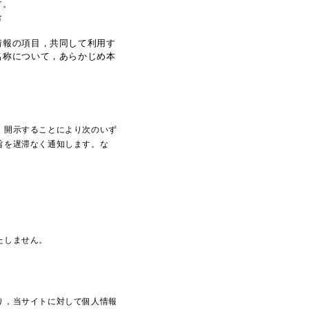
す。
合
情報の項目，共同して利用す
名称について，あらかじめ本
，開示することにより次のいず
旨を遅滞なく通知します。な
たしません。
り，当サイトに対して個人情報