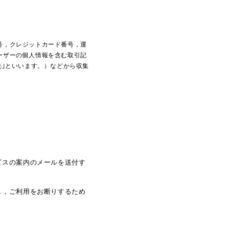
号，クレジットカード番号，運
ーザーの個人情報を含む取引記
先｣といいます。）などから収集
ビスの案内のメールを送付す
し，ご利用をお断りするため