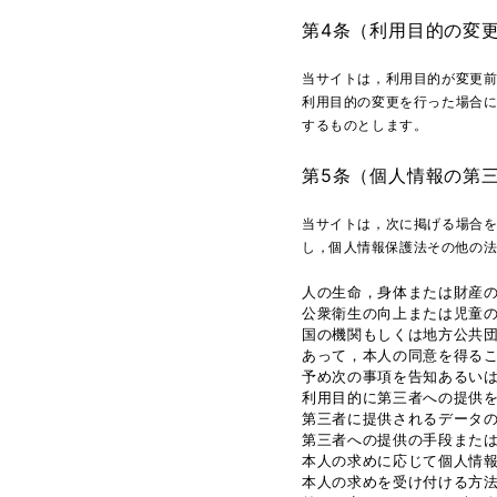
第4条（利用目的の変
当サイトは，利用目的が変更
利用目的の変更を行った場合
するものとします。
第5条（個人情報の第
当サイトは，次に掲げる場合
し，個人情報保護法その他の
人の生命，身体または財産
公衆衛生の向上または児童
国の機関もしくは地方公共
あって，本人の同意を得る
予め次の事項を告知あるい
利用目的に第三者への提供
第三者に提供されるデータ
第三者への提供の手段また
本人の求めに応じて個人情
本人の求めを受け付ける方